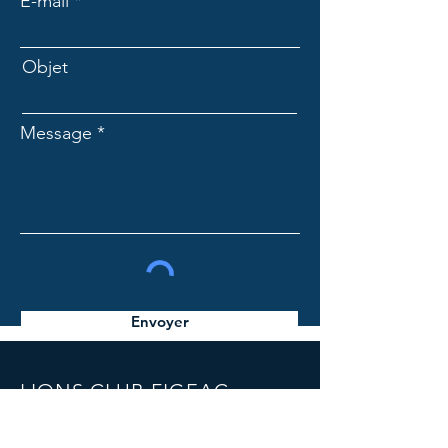
E-mail
Objet
Message
Envoyer
LIONS CLUB FIGEAC
Lions Club de Figeac